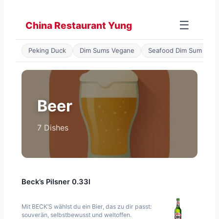
Zum
Inhalt
☰
China Restaurant Yung
springen
Peking Duck
Dim Sums Vegane
Seafood Dim Sum
P
Beer
7 Dishes
Beck’s Pilsner 0.33l
Mit BECK’S wählst du ein Bier, das zu dir passt:
souverän, selbstbewusst und weltoffen.