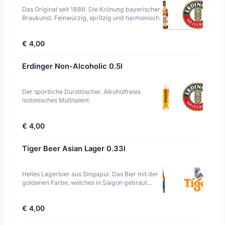
Das Original seit 1886. Die Krönung bayerischer
Braukunst. Feinwürzig, spritzig und harmonisch.
€ 4,00
Erdinger Non-Alcoholic 0.5l
Der sportliche Durstlöscher. Alkoholfreies
isotonisches Multitalent.
€ 4,00
Tiger Beer Asian Lager 0.33l
Helles Lagerbier aus Singapur. Das Bier mit der
goldenen Farbe, welches in Saigon gebraut
wurde.
€ 4,00