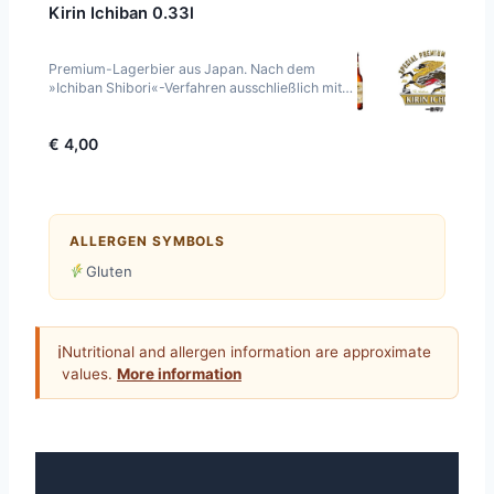
Kirin Ichiban 0.33l
Premium-Lagerbier aus Japan. Nach dem
»Ichiban Shibori«-Verfahren ausschließlich mit
der ersten Pressung der Würze gebraut — für
einen beson
€ 4,00
ALLERGEN SYMBOLS
Gluten
ℹ
Nutritional and allergen information are approximate
values.
More information