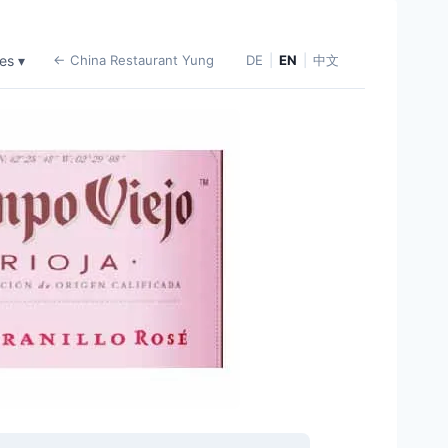
es ▾
← China Restaurant Yung
DE
|
EN
|
中文