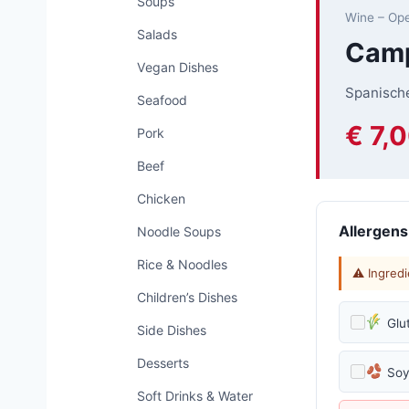
Soups
Wine – Op
Salads
Camp
Vegan Dishes
Spanische
Seafood
€ 7,
Pork
Beef
Chicken
Allergens
Noodle Soups
Rice & Noodles
⚠ Ingredi
Children’s Dishes
Glu
Side Dishes
Desserts
So
Soft Drinks & Water