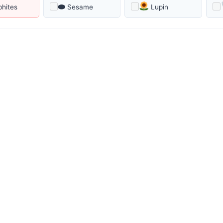
⬬
phites
Sesame
Lupin