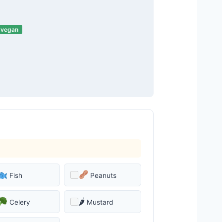
vegan
Fish
Peanuts
🌶
Celery
Mustard