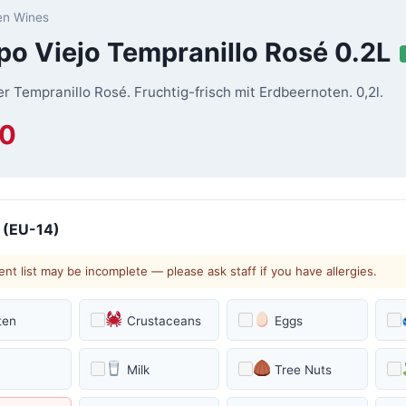
en Wines
o Viejo Tempranillo Rosé 0.2L
r Tempranillo Rosé. Fruchtig-frisch mit Erdbeernoten. 0,2l.
00
 (EU-14)
ent list may be incomplete — please ask staff if you have allergies.
ten
Crustaceans
Eggs
y
Milk
Tree Nuts