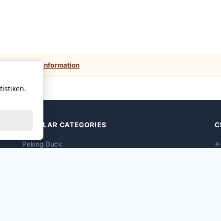
 values.
More information
istiken.
POPULAR CATEGORIES
C
Peking Duck
←
Dim Sums Vegane
Seafood Dim Sum
Poultry Dim Sum
Pork Dim Sum
Beef Dim Sum