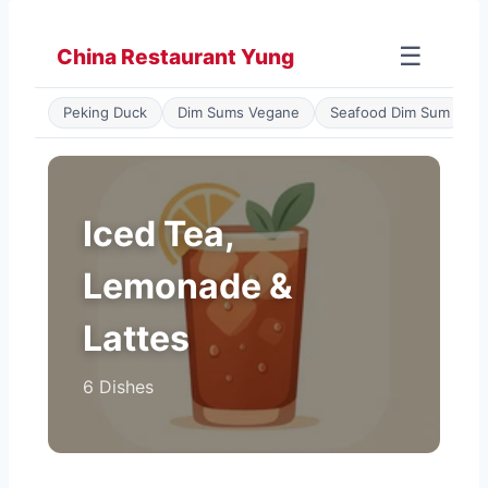
Zum
Inhalt
☰
China Restaurant Yung
springen
Peking Duck
Dim Sums Vegane
Seafood Dim Sum
P
Iced Tea,
Lemonade &
Lattes
6 Dishes