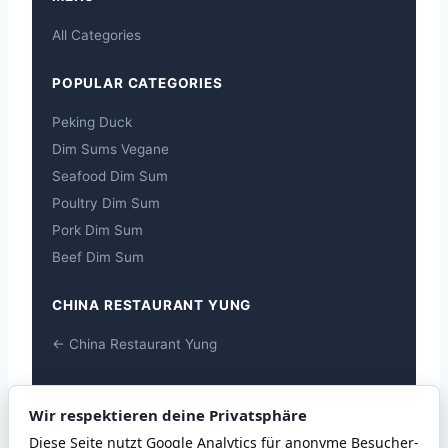
All Categories
POPULAR CATEGORIES
Peking Duck
Dim Sums Vegane
Seafood Dim Sum
Poultry Dim Sum
Pork Dim Sum
Beef Dim Sum
CHINA RESTAURANT YUNG
← China Restaurant Yung
ALLERGENS
Wir respektieren deine Privatsphäre
Allergens
Diese Seite nutzt Google Analytics für anonyme Besucher-