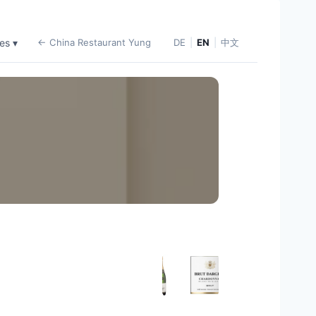
es ▾
← China Restaurant Yung
DE
|
EN
|
中文