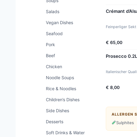
Soups
Crémant d’Als
Salads
Vegan Dishes
Feinperliger Sekt
Seafood
€ 65,00
Pork
Beef
Prosecco 0.2
Chicken
Italienischer Qual
Noodle Soups
€ 8,00
Rice & Noodles
Children’s Dishes
Side Dishes
ALLERGEN 
Desserts
Sulphites
Soft Drinks & Water