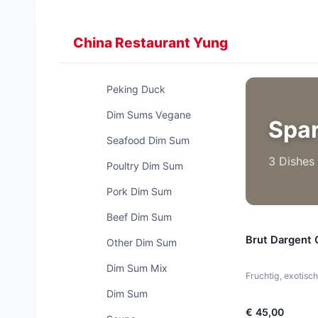
Zum
Inhalt
China Restaurant Yung
springen
Peking Duck
Dim Sums Vegane
Spar
Seafood Dim Sum
3 Dishes
Poultry Dim Sum
Pork Dim Sum
Beef Dim Sum
Brut Dargent 
Other Dim Sum
Dim Sum Mix
Fruchtig, exotisc
Dim Sum
€ 45,00