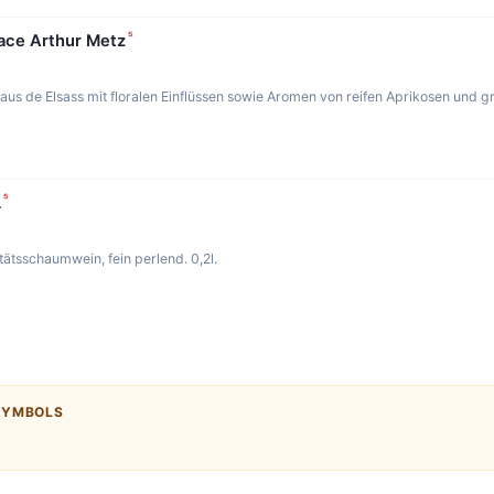
⁵
ace Arthur Metz
 aus de Elsass mit floralen Einflüssen sowie Aromen von reifen Aprikosen und g
⁵
L
itätsschaumwein, fein perlend. 0,2l.
SYMBOLS