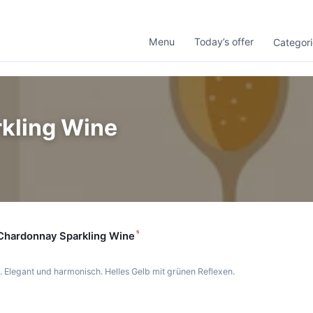
Menu
Today’s offer
Categori
kling Wine
⁵
Chardonnay Sparkling Wine
h. Elegant und harmonisch. Helles Gelb mit grünen Reflexen.