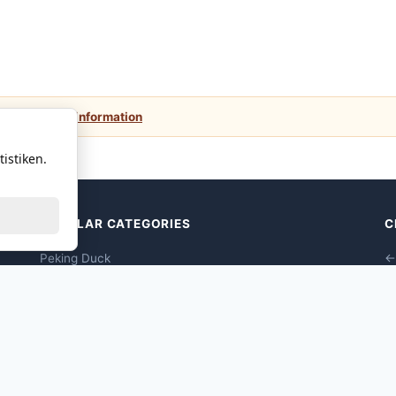
 values.
More information
istiken.
POPULAR CATEGORIES
C
Peking Duck
←
Dim Sums Vegane
Seafood Dim Sum
Poultry Dim Sum
Pork Dim Sum
Beef Dim Sum