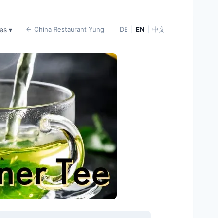
es ▾
← China Restaurant Yung
DE
|
EN
|
中文