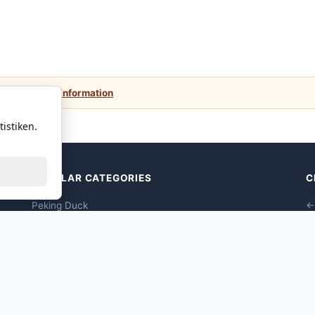
 values.
More information
istiken.
POPULAR CATEGORIES
C
Peking Duck
←
Dim Sums Vegane
Seafood Dim Sum
Poultry Dim Sum
Pork Dim Sum
Beef Dim Sum