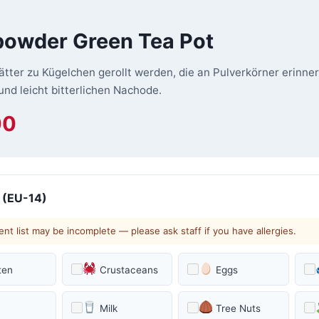
owder Green Tea Pot
ätter zu Kügelchen gerollt werden, die an Pulverkörner erinne
und leicht bitterlichen Nachode.
00
 (EU-14)
ent list may be incomplete — please ask staff if you have allergies.
ten
Crustaceans
Eggs
y
Milk
Tree Nuts