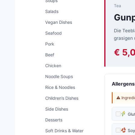
Soups
Tea
Salads
Gunp
Vegan Dishes
Die Teebl
Seafood
grasigen 
Pork
€ 5,
Beef
Chicken
Noodle Soups
Allergens
Rice & Noodles
⚠ Ingredi
Children’s Dishes
Side Dishes
Glu
Desserts
Soft Drinks & Water
So