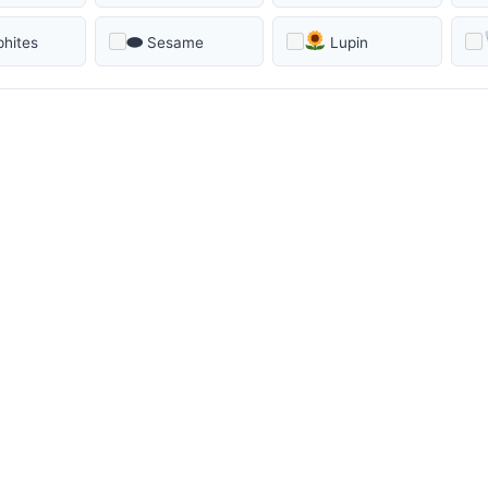
⬬
phites
Sesame
Lupin