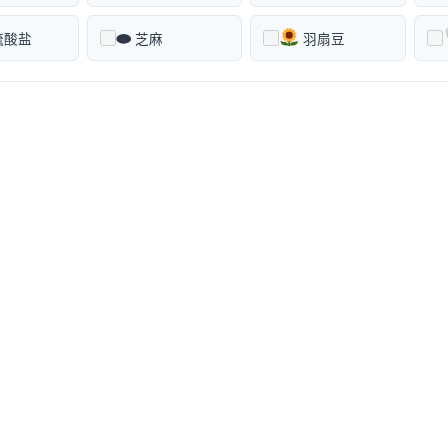
⬬
硫酸盐
芝麻
羽扇豆