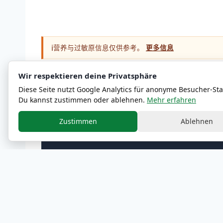
ℹ
营养与过敏原信息仅供参考。
更多信息
Wir respektieren deine Privatsphäre
Diese Seite nutzt Google Analytics für anonyme Besucher-Stat
Du kannst zustimmen oder ablehnen.
Mehr erfahren
菜单
Zustimmen
Ablehnen
所有分类
過敏原一覽