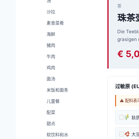
汤
茶
沙拉
珠茶
素食菜肴
Die Teebl
海鲜
grasigen 
猪肉
€ 5,
牛肉
鸡肉
面汤
过敏原 (EU
米饭和面条
⚠ 配料表
儿童餐
配菜
麸
甜点
软饮料和水
大