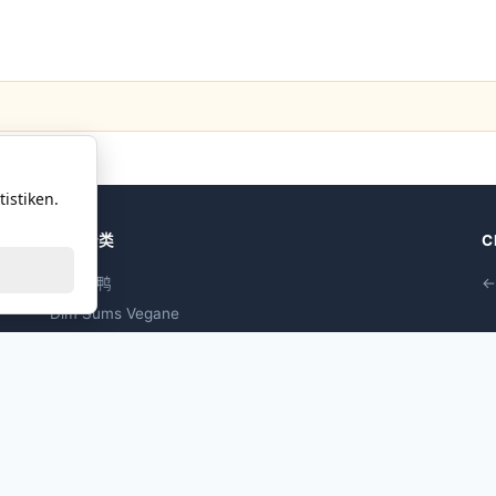
istiken.
热门分类
C
北京烤鸭
←
Dim Sums Vegane
海鲜点心
家禽点心
猪肉点心
牛肉点心