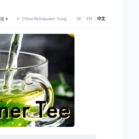
类 ▾
← China Restaurant Yung
DE
|
EN
|
中文