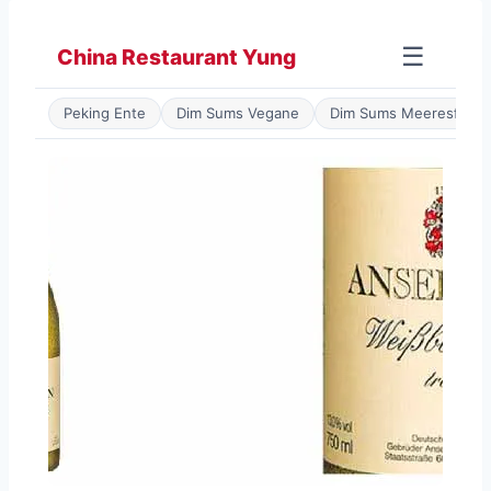
Zum
Inhalt
☰
China Restaurant Yung
springen
Peking Ente
Dim Sums Vegane
Dim Sums Meeresfrüch