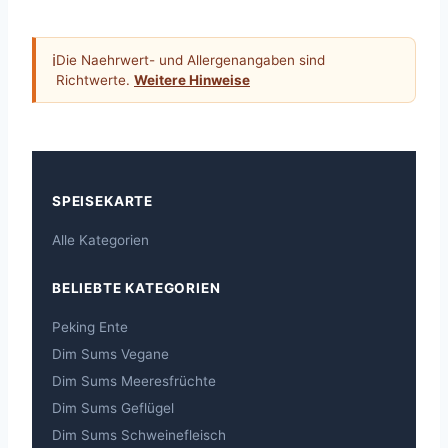
ℹ
Die Naehrwert- und Allergenangaben sind
Richtwerte.
Weitere Hinweise
SPEISEKARTE
Alle Kategorien
BELIEBTE KATEGORIEN
Peking Ente
Dim Sums Vegane
Dim Sums Meeresfrüchte
Dim Sums Geflügel
Dim Sums Schweinefleisch