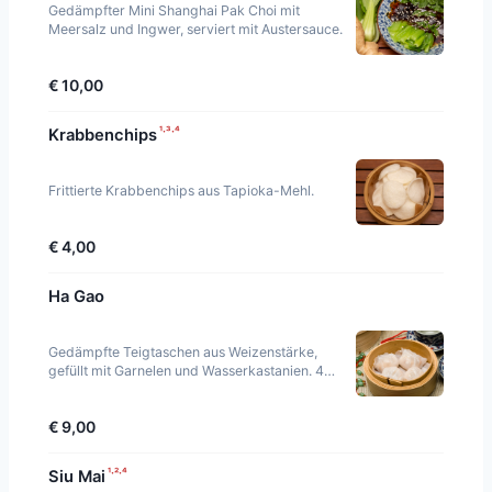
Gedämpfter Mini Shanghai Pak Choi mit
Meersalz und Ingwer, serviert mit Austersauce.
€ 10,00
¹·³·⁴
Krabbenchips
Frittierte Krabbenchips aus Tapioka-Mehl.
€ 4,00
Ha Gao
Gedämpfte Teigtaschen aus Weizenstärke,
gefüllt mit Garnelen und Wasserkastanien. 4
Stück.
€ 9,00
¹·²·⁴
Siu Mai