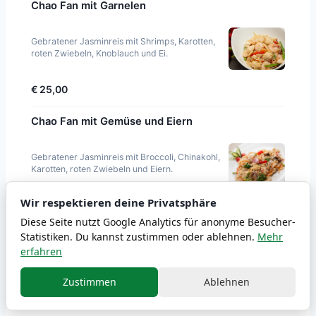
Chao Fan mit Garnelen
Gebratener Jasminreis mit Shrimps, Karotten,
roten Zwiebeln, Knoblauch und Ei.
€ 25,00
Chao Fan mit Gemüse und Eiern
Gebratener Jasminreis mit Broccoli, Chinakohl,
Karotten, roten Zwiebeln und Eiern.
Wir respektieren deine Privatsphäre
€ 18,00
Diese Seite nutzt Google Analytics für anonyme Besucher-
Statistiken. Du kannst zustimmen oder ablehnen.
Mehr
Chao Fan mit Hühnerfleisch
erfahren
Gebratener Jasminreis mit Hähnchenbrust,
Zustimmen
Ablehnen
Chinakohl, Karotten, Eiern und roten Zwiebeln.