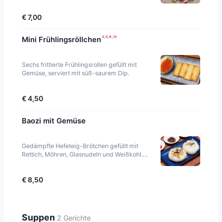
€ 7,00
²·⁵·⁹·¹²
Mini Frühlingsröllchen
Sechs frittierte Frühlingsrollen gefüllt mit
Gemüse, serviert mit süß-saurem Dip.
€ 4,50
Baozi mit Gemüse
Gedämpfte Hefeteig-Brötchen gefüllt mit
Rettich, Möhren, Glasnudeln und Weißkohl.
Vegan.
€ 8,50
Suppen
2 Gerichte