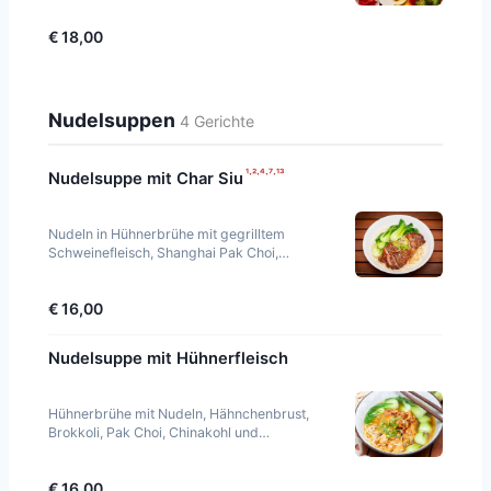
€ 18,00
Nudelsuppen
4 Gerichte
¹·²·⁴·⁷·¹³
Nudelsuppe mit Char Siu
Nudeln in Hühnerbrühe mit gegrilltem
Schweinefleisch, Shanghai Pak Choi,
Frühlingszwiebeln und Koriander.
€ 16,00
Nudelsuppe mit Hühnerfleisch
Hühnerbrühe mit Nudeln, Hähnchenbrust,
Brokkoli, Pak Choi, Chinakohl und
Frühlingszwiebeln.
€ 16,00