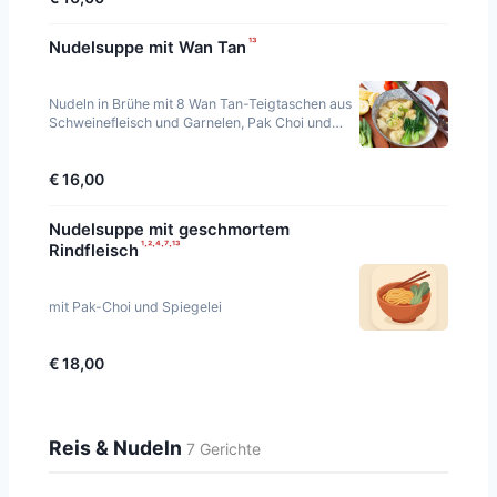
¹³
Nudelsuppe mit Wan Tan
Nudeln in Brühe mit 8 Wan Tan-Teigtaschen aus
Schweinefleisch und Garnelen, Pak Choi und
Frühlingszwiebeln.
€ 16,00
Nudelsuppe mit geschmortem
¹·²·⁴·⁷·¹³
Rindfleisch
mit Pak-Choi und Spiegelei
€ 18,00
Reis & Nudeln
7 Gerichte