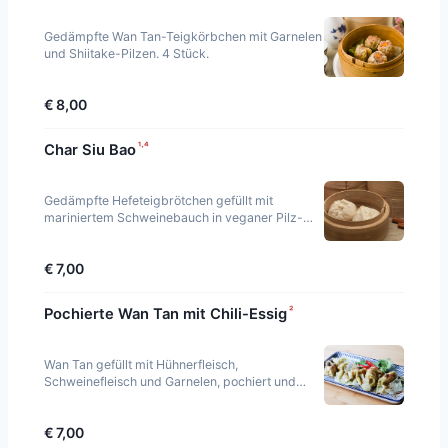
Gedämpfte Wan Tan-Teigkörbchen mit Garnelen
und Shiitake-Pilzen. 4 Stück.
€ 8,00
¹·⁴
Char Siu Bao
Gedämpfte Hefeteigbrötchen gefüllt mit
mariniertem Schweinebauch in veganer Pilz-
Austernsauce.
€ 7,00
²
Pochierte Wan Tan mit Chili-Essig
Wan Tan gefüllt mit Hühnerfleisch,
Schweinefleisch und Garnelen, pochiert und
serviert mit Chili-Essig. Scharf. 5 Stück.
€ 7,00