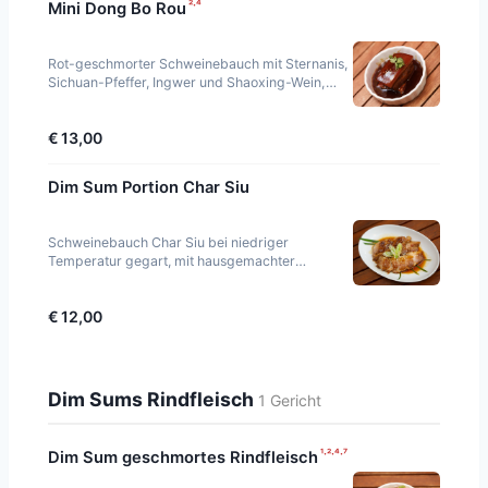
²·⁴
Mini Dong Bo Rou
Rot-geschmorter Schweinebauch mit Sternanis,
Sichuan-Pfeffer, Ingwer und Shaoxing-Wein,
mehrere Stunden bei niedriger Temperatur
gekocht.
€ 13,00
Dim Sum Portion Char Siu
Schweinebauch Char Siu bei niedriger
Temperatur gegart, mit hausgemachter
Sojasauce, Sesam und Frühlingszwiebeln auf
Kopfsalat.
€ 12,00
Dim Sums Rindfleisch
1 Gericht
¹·²·⁴·⁷
Dim Sum geschmortes Rindfleisch