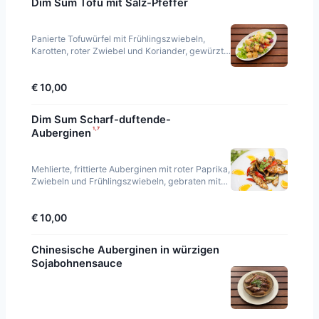
Dim Sum Tofu mit Salz-Pfeffer
Panierte Tofuwürfel mit Frühlingszwiebeln,
Karotten, roter Zwiebel und Koriander, gewürzt
mit Salz-Pfeffer-Mischung. Scharf.
€ 10,00
Dim Sum Scharf-duftende-
¹·⁷
Auberginen
Mehlierte, frittierte Auberginen mit roter Paprika,
Zwiebeln und Frühlingszwiebeln, gebraten mit
veganer Austernsauce. Scharf gewürzt.
€ 10,00
Chinesische Auberginen in würzigen
Sojabohnensauce