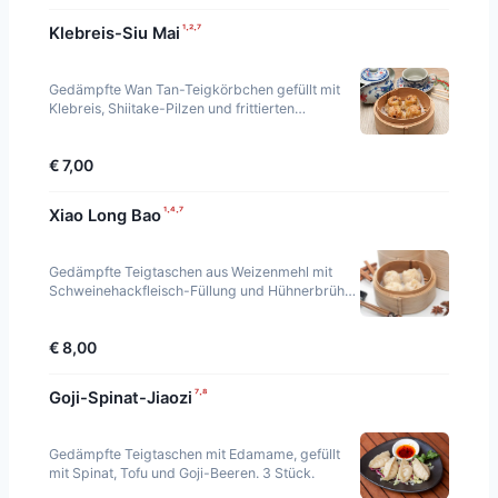
¹·²·⁷
Klebreis-Siu Mai
Gedämpfte Wan Tan-Teigkörbchen gefüllt mit
Klebreis, Shiitake-Pilzen und frittierten
Sojablättern. 4 Stück.
€ 7,00
¹·⁴·⁷
Xiao Long Bao
Gedämpfte Teigtaschen aus Weizenmehl mit
Schweinehackfleisch-Füllung und Hühnerbrühe.
4 Stück.
€ 8,00
⁷·⁸
Goji-Spinat-Jiaozi
Gedämpfte Teigtaschen mit Edamame, gefüllt
mit Spinat, Tofu und Goji-Beeren. 3 Stück.