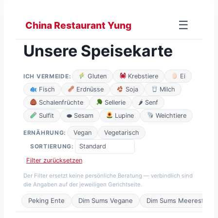
Zum
Inhalt
☰
China Restaurant Yung
springen
Unsere Speisekarte
Gluten
Krebstiere
Ei
ICH VERMEIDE:
Fisch
Erdnüsse
Soja
Milch
Schalenfrüchte
Sellerie
🌶 Senf
Sulfit
⬬ Sesam
Lupine
Weichtiere
Vegan
Vegetarisch
ERNÄHRUNG:
SORTIERUNG:
Filter zurücksetzen
Der Filter ersetzt keine persönliche Beratung — verbindlich sind
die Angaben auf der jeweiligen Gerichtseite.
Peking Ente
Dim Sums Vegane
Dim Sums Meeresfrüch