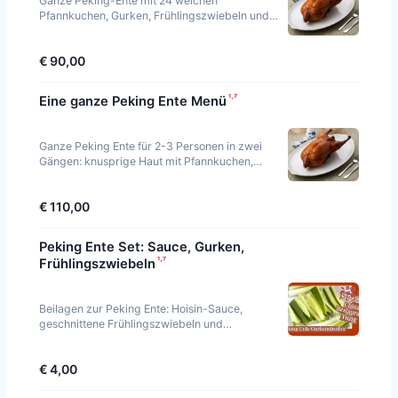
Ganze Peking-Ente mit 24 weichen
Pfannkuchen, Gurken, Frühlingszwiebeln und
hausgemachter Hoisin-Sauce. Haut und Fleisch
zusammen serviert.
€ 90,00
¹·⁷
Eine ganze Peking Ente Menü
Ganze Peking Ente für 2-3 Personen in zwei
Gängen: knusprige Haut mit Pfannkuchen,
Hoisin-Sauce, Gurken und Frühlingszwiebeln,
dann Fleisch
€ 110,00
Peking Ente Set: Sauce, Gurken,
¹·⁷
Frühlingszwiebeln
Beilagen zur Peking Ente: Hoisin-Sauce,
geschnittene Frühlingszwiebeln und
Gurkenstreifen.
€ 4,00