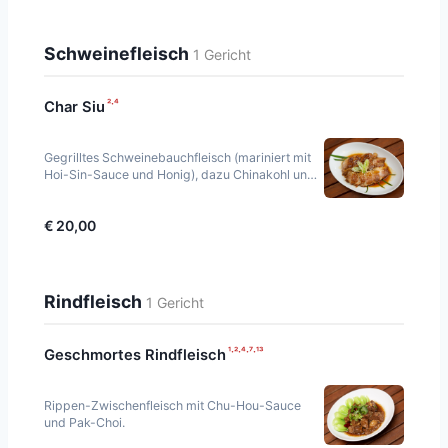
Schweinefleisch
1 Gericht
²·⁴
Char Siu
Gegrilltes Schweinebauchfleisch (mariniert mit
Hoi-Sin-Sauce und Honig), dazu Chinakohl und
Pak-Choi-Gemüse.
€ 20,00
Rindfleisch
1 Gericht
¹·²·⁴·⁷·¹³
Geschmortes Rindfleisch
Rippen-Zwischenfleisch mit Chu-Hou-Sauce
und Pak-Choi.