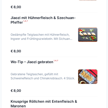
€ 8,00
Jiaozi mit Hühnerfleisch & Szechuan-
¹·⁴·⁷
Pfeffer
Gedämpfte Teigtaschen mit Hühnerfleisch,
Ingwer und Frühlingszwiebeln. Mit Sichuan
Pfeffer, scharf. 4 Stück.
€ 8,00
¹·⁴·⁷
Wo-Tip – Jiaozi gebraten
Gebratene Teigtaschen, gefüllt mit
Schweinefleisch und Chinaknoblauch. 4 Stück.
€ 8,00
Knusprige Röllchen mit Entenfleisch &
Maronen