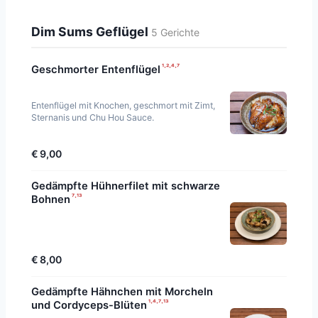
Dim Sums Geflügel
5 Gerichte
¹·²·⁴·⁷
Geschmorter Entenflügel
Entenflügel mit Knochen, geschmort mit Zimt,
Sternanis und Chu Hou Sauce.
€ 9,00
Gedämpfte Hühnerfilet mit schwarze
⁷·¹³
Bohnen
€ 8,00
Gedämpfte Hähnchen mit Morcheln
¹·⁴·⁷·¹³
und Cordyceps-Blüten