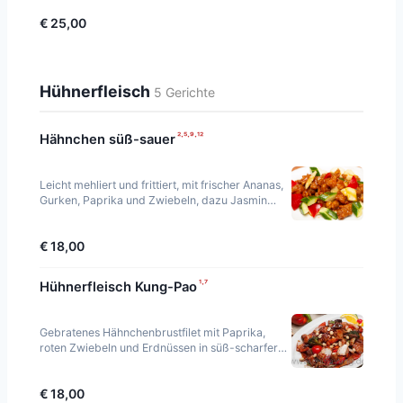
€ 25,00
Hühnerfleisch
5 Gerichte
²·⁵·⁹·¹²
Hähnchen süß-sauer
Leicht mehliert und frittiert, mit frischer Ananas,
Gurken, Paprika und Zwiebeln, dazu Jasmin
Reis.
€ 18,00
¹·⁷
Hühnerfleisch Kung-Pao
Gebratenes Hähnchenbrustfilet mit Paprika,
roten Zwiebeln und Erdnüssen in süß-scharfer
Sauce, dazu Jasmin Reis.
€ 18,00