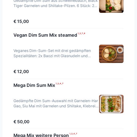
Gedämpfte Dim Sum aus Schweinebauch, Black
Tiger Garnelen und Shiitake-Pilzen. 6 Stück: 2x
Har Gao, 2x Siu Mai, 2x Char Siu Bao.
€ 15,00
¹·²·⁷·⁸
Vegan Dim Sum Mix steamed
Veganes Dim-Sum-Set mit drei gedämpften
Spezialitäten: 2x Baozi mit Glasnudeln und
Gemüse (素菜飽), 2x Klebreis-Siu Mai mit
Shiitake-Pilzen (糯米
€ 12,00
¹·²·⁴·⁷
Mega Dim Sum Mix
Gedämpfte Dim Sum-Auswahl mit Garnelen-Har
Gao, Siu Mai mit Garnelen und Shiitake, Klebreis-
Siu Mai und Hühnchen-Jiaozi. 20 Stück für 2-3
Pe
€ 50,00
¹·²·⁴·⁷
Mega Mix weitere Person