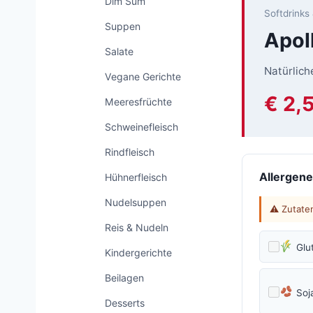
Dim Sum
Softdrinks
Suppen
Apol
Salate
Natürlich
Vegane Gerichte
€ 2,
Meeresfrüchte
Schweinefleisch
Rindfleisch
Allergene
Hühnerfleisch
Nudelsuppen
⚠ Zutaten
Reis & Nudeln
Glu
Kindergerichte
Beilagen
Soj
Desserts