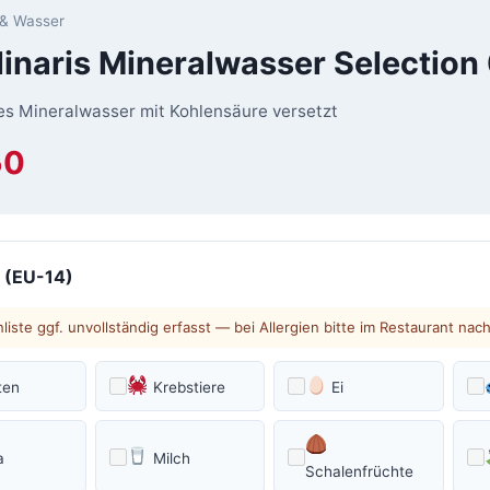
 & Wasser
linaris Mineralwasser Selection 
es Mineralwasser mit Kohlensäure versetzt
50
 (EU-14)
liste ggf. unvollständig erfasst — bei Allergien bitte im Restaurant nac
ten
Krebstiere
Ei
a
Milch
Schalenfrüchte