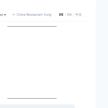
en ▾
← China Restaurant Yung
DE
|
EN
|
中文