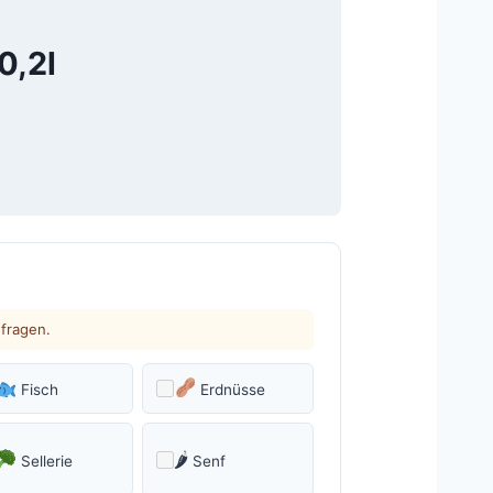
0,2l
hfragen.
Fisch
Erdnüsse
🌶
Sellerie
Senf