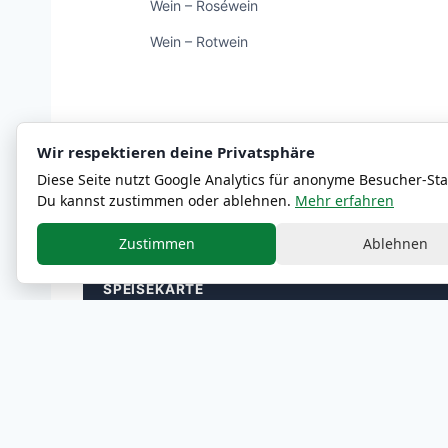
Wein – Roséwein
Wein – Rotwein
Wir respektieren deine Privatsphäre
ℹ
Die Naehrwert- und Allergenangaben sind Richtwert
Diese Seite nutzt Google Analytics für anonyme Besucher-Stat
Du kannst zustimmen oder ablehnen.
Mehr erfahren
Zustimmen
Ablehnen
SPEISEKARTE
Alle Kategorien