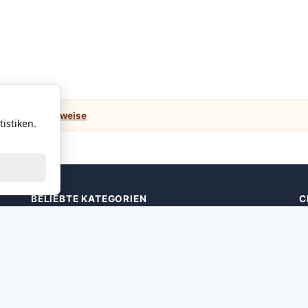
e.
Weitere Hinweise
istiken.
BELIEBTE KATEGORIEN
C
Peking Ente
←
Dim Sums Vegane
Dim Sums Meeresfrüchte
Dim Sums Geflügel
Dim Sums Schweinefleisch