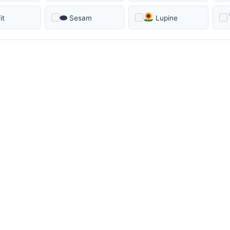
⬬
it
Sesam
Lupine