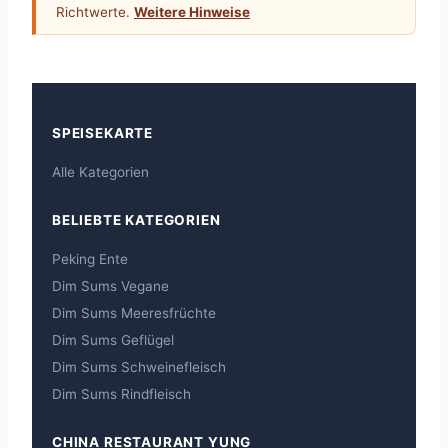
Richtwerte.
Weitere Hinweise
SPEISEKARTE
Alle Kategorien
BELIEBTE KATEGORIEN
Peking Ente
Dim Sums Vegane
Dim Sums Meeresfrüchte
Dim Sums Geflügel
Dim Sums Schweinefleisch
Dim Sums Rindfleisch
CHINA RESTAURANT YUNG