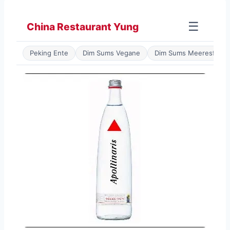
Zum
Inhalt
☰
China Restaurant Yung
springen
Peking Ente
Dim Sums Vegane
Dim Sums Meeresfrüch