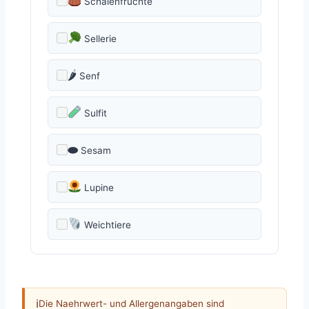
Schalenfrüchte
Sellerie
🌶
Senf
Sulfit
⬬
Sesam
Lupine
Weichtiere
ℹ
Die Naehrwert- und Allergenangaben sind