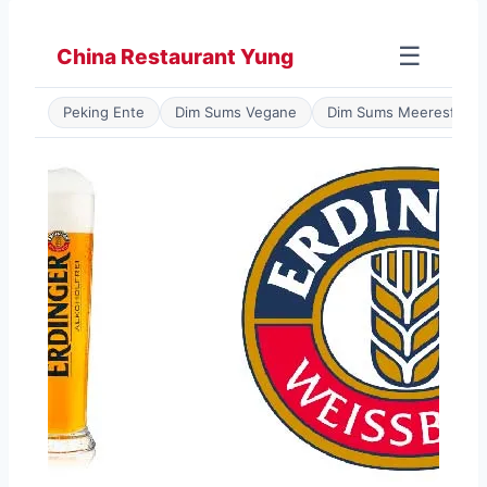
Zum
Inhalt
☰
China Restaurant Yung
springen
Peking Ente
Dim Sums Vegane
Dim Sums Meeresfrüch