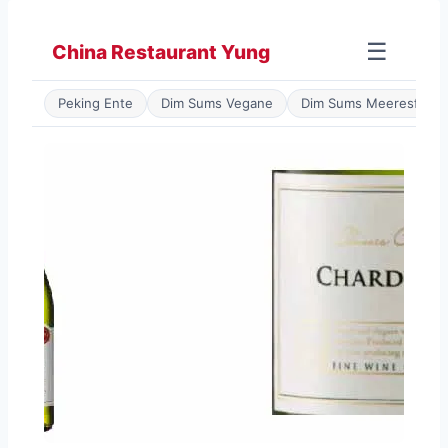
Zum
Inhalt
☰
China Restaurant Yung
springen
Peking Ente
Dim Sums Vegane
Dim Sums Meeresfrüch