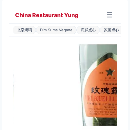
Zum
Inhalt
☰
China Restaurant Yung
springen
北京烤鸭
Dim Sums Vegane
海鲜点心
家禽点心