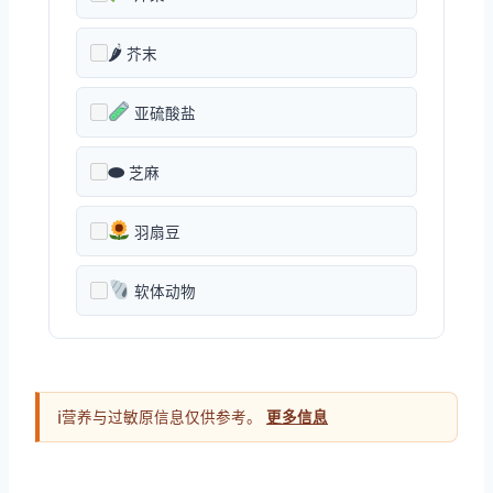
🌶
芥末
亚硫酸盐
⬬
芝麻
羽扇豆
软体动物
ℹ
营养与过敏原信息仅供参考。
更多信息