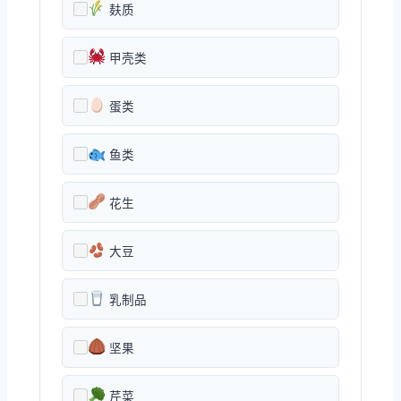
麸质
甲壳类
蛋类
鱼类
花生
大豆
乳制品
坚果
芹菜