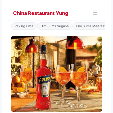
Zum
Inhalt
☰
China Restaurant Yung
springen
Peking Ente
Dim Sums Vegane
Dim Sums Meeresfrüch