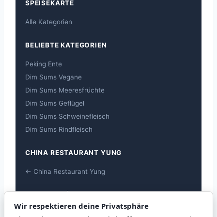
SPEISEKARTE
Alle Kategorien
BELIEBTE KATEGORIEN
Peking Ente
Dim Sums Vegane
Dim Sums Meeresfrüchte
Dim Sums Geflügel
Dim Sums Schweinefleisch
Dim Sums Rindfleisch
CHINA RESTAURANT YUNG
← China Restaurant Yung
ALLERGEN-ÜBERSICHT
Wir respektieren deine Privatsphäre
Allergen-Übersicht