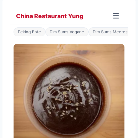
Zum
Inhalt
☰
China Restaurant Yung
springen
Peking Ente
Dim Sums Vegane
Dim Sums Meeresfrüch