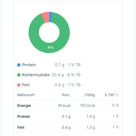
91%
Protein
0.7 g · 1 % TB
Kohlenhydrate
20.4 g · 8 % TB
Fett
0.6 g · 1 % TB
Nährstoff
Port.
/100g
% TB*
182 kcal
5 %
Energie
91 kcal
1.4 g
1 %
Protein
0.7 g
1.3 g
1 %
Fett
0.6 g