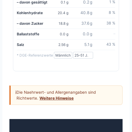
0.2 g
1 %
– davon gesättigt
0.1 g
40.8 g
8 %
Kohlenhydrate
20.4 g
37.6 g
38 %
– davon Zucker
18.8 g
0.0 g
–
Ballaststoffe
0.0 g
5.1 g
43 %
Salz
2.56 g
* DGE-Referenzwerte
ℹ
Die Naehrwert- und Allergenangaben sind
Richtwerte.
Weitere Hinweise