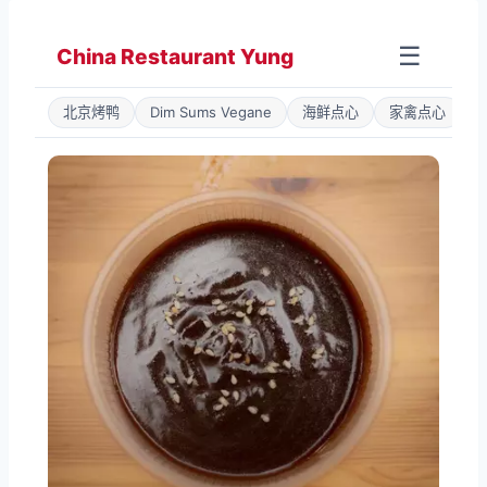
Zum
Inhalt
☰
China Restaurant Yung
springen
北京烤鸭
Dim Sums Vegane
海鲜点心
家禽点心