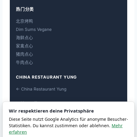
热门分类
北京烤鸭
Dim Sums Vegane
海鲜点心
家禽点心
猪肉点心
牛肉点心
CHINA RESTAURANT YUNG
← China Restaurant Yung
過敏原一覽
Wir respektieren deine Privatsphäre
過敏原一覽
Diese Seite nutzt Google Analytics für anonyme Besucher-
Statistiken. Du kannst zustimmen oder ablehnen.
Mehr
erfahren
© 2026 chiwai