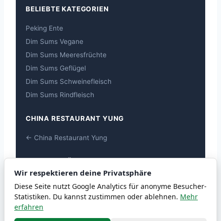
BELIEBTE KATEGORIEN
Peking Ente
Dim Sums Vegane
Dim Sums Meeresfrüchte
Dim Sums Geflügel
Dim Sums Schweinefleisch
Dim Sums Rindfleisch
CHINA RESTAURANT YUNG
← China Restaurant Yung
ALLERGEN-ÜBERSICHT
Wir respektieren deine Privatsphäre
Allergen-Übersicht
Diese Seite nutzt Google Analytics für anonyme Besucher-
Statistiken. Du kannst zustimmen oder ablehnen.
Mehr
erfahren
© 2026 chiwai