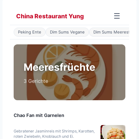
Zum
Inhalt
☰
China Restaurant Yung
springen
Peking Ente
Dim Sums Vegane
Dim Sums Meeresfrüch
Meeresfrüchte
3 Gerichte
Chao Fan mit Garnelen
Gebratener Jasminreis mit Shrimps, Karotten,
roten Zwiebeln, Knoblauch und Ei.