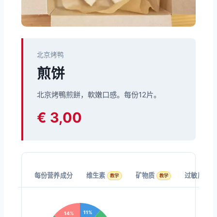
北京烤鸭
煎饼
北京烤鴨煎餅，軟嫩口感。每份12片。
€ 3,00
每份营养成分
维生素
矿物质
过敏原 (EU
教学
教学
11%
14%