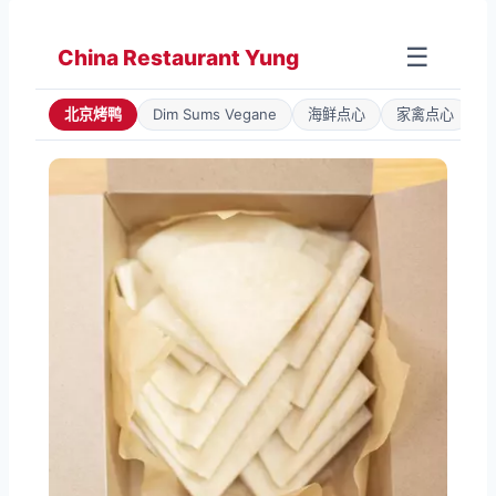
Zum
Inhalt
☰
China Restaurant Yung
springen
北京烤鸭
Dim Sums Vegane
海鲜点心
家禽点心