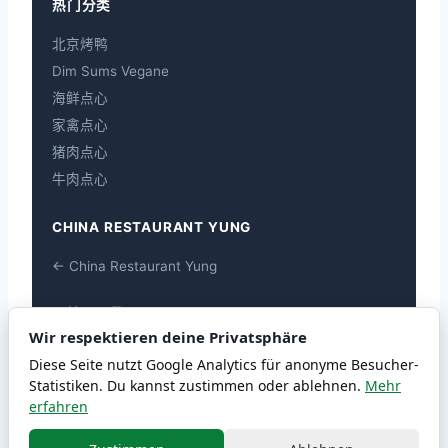
热门分类
北京烤鸭
Dim Sums Vegane
海鲜点心
家禽点心
猪肉点心
牛肉点心
CHINA RESTAURANT YUNG
← China Restaurant Yung
過敏原一覽
Wir respektieren deine Privatsphäre
過敏原一覽
Diese Seite nutzt Google Analytics für anonyme Besucher-
Statistiken. Du kannst zustimmen oder ablehnen.
Mehr
erfahren
© 2026 chiwai
Powered by chiwai