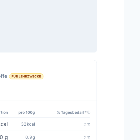
ffe
FÜR LEHRZWECKE
rtion
pro 100g
% Tagesbedarf*
cal
32 kcal
2 %
.0 g
0.9 g
2 %