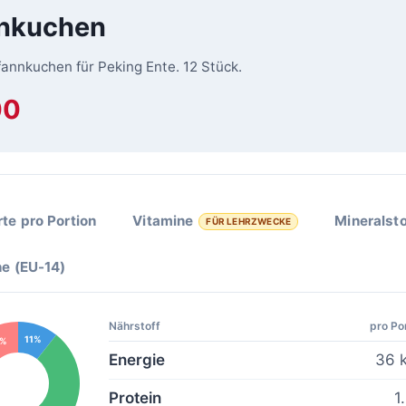
nkuchen
annkuchen für Peking Ente. 12 Stück.
00
te pro Portion
Vitamine
Mineralsto
FÜR LEHRZWECKE
ne (EU-14)
Nährstoff
pro Po
11%
4%
Energie
36 k
Protein
1