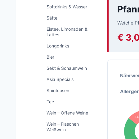
Pfan
Softdrinks & Wasser
Säfte
Weiche Pf
Eistee, Limonaden &
Lattes
€ 3,
Longdrinks
Bier
Sekt & Schaumwein
Nährwer
Asia Specials
Spirituosen
Allerge
Tee
Wein – Offene Weine
1
Wein – Flaschen
Weißwein