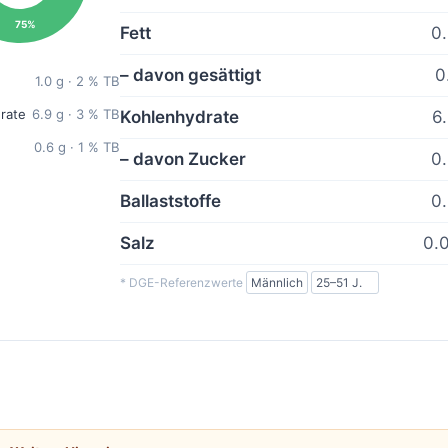
75%
Fett
0.
– davon gesättigt
0
1.0 g · 2 % TB
rate
6.9 g · 3 % TB
Kohlenhydrate
6
0.6 g · 1 % TB
– davon Zucker
0.
Ballaststoffe
0.
Salz
0.0
* DGE-Referenzwerte