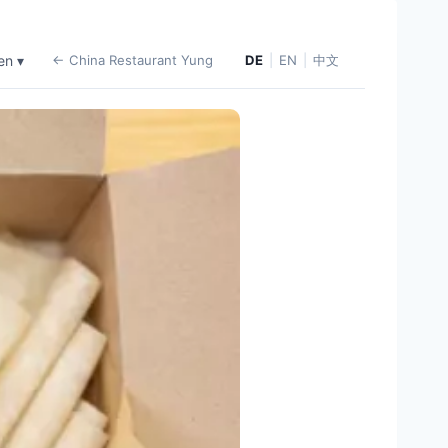
en ▾
← China Restaurant Yung
DE
|
EN
|
中文