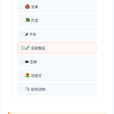
坚果
芹菜
🌶
芥末
亚硫酸盐
⬬
芝麻
羽扇豆
软体动物