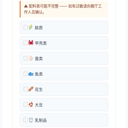
⚠ 配料表可能不完整 —— 如有过敏请向餐厅工
作人员确认。
麸质
甲壳类
蛋类
鱼类
花生
大豆
乳制品