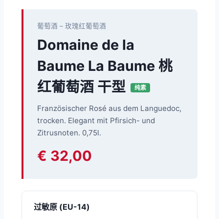
葡萄酒 – 玫瑰红葡萄酒
Domaine de la
Baume La Baume 桃
红葡萄酒 干型
纯素
Französischer Rosé aus dem Languedoc,
trocken. Elegant mit Pfirsich- und
Zitrusnoten. 0,75l.
€ 32,00
过敏原 (EU-14)