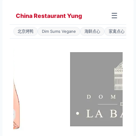
Zum
Inhalt
☰
China Restaurant Yung
springen
北京烤鸭
Dim Sums Vegane
海鲜点心
家禽点心