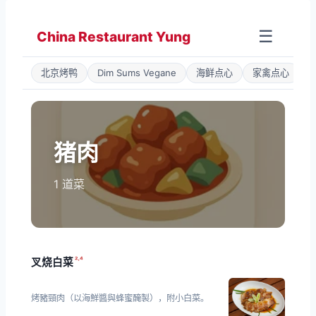
Zum
Inhalt
☰
China Restaurant Yung
springen
北京烤鸭
Dim Sums Vegane
海鲜点心
家禽点心
猪肉
1 道菜
²·⁴
叉烧白菜
烤豬頸肉（以海鮮醬與蜂蜜醃製），附小白菜。