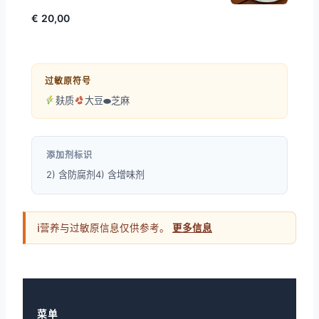
€ 20,00
过敏原符号
麸质
大豆
⬬
芝麻
添加剂标识
2) 含防腐剂
4) 含增味剂
ℹ
营养与过敏原信息仅供参考。
更多信息
菜单