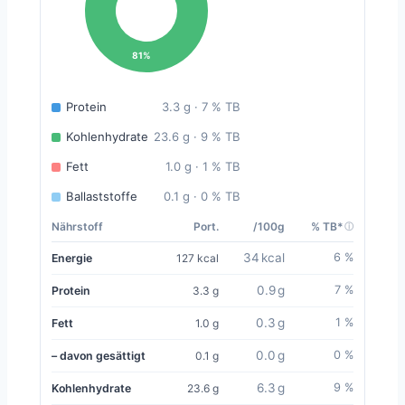
81%
Protein
3.3 g · 7 % TB
Kohlenhydrate
23.6 g · 9 % TB
Fett
1.0 g · 1 % TB
Ballaststoffe
0.1 g · 0 % TB
Nährstoff
Port.
/100g
% TB*
34 kcal
6 %
Energie
127 kcal
0.9 g
7 %
Protein
3.3 g
0.3 g
1 %
Fett
1.0 g
0.0 g
0 %
– davon gesättigt
0.1 g
6.3 g
9 %
Kohlenhydrate
23.6 g