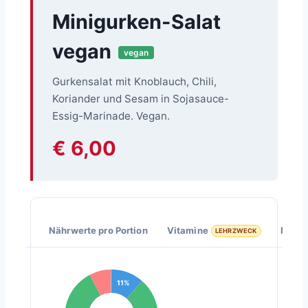
Minigurken-Salat
vegan
vegan
Gurkensalat mit Knoblauch, Chili,
Koriander und Sesam in Sojasauce-
Essig-Marinade. Vegan.
€ 6,00
Nährwerte pro Portion
Vitamine
Miner
LEHRZWECK
11%