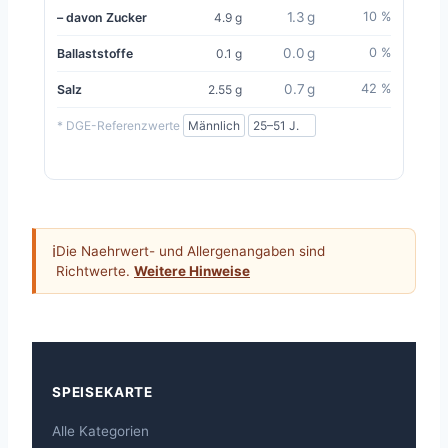
1.3 g
10 %
– davon Zucker
4.9 g
0.0 g
0 %
Ballaststoffe
0.1 g
0.7 g
42 %
Salz
2.55 g
* DGE-Referenzwerte
ℹ
Die Naehrwert- und Allergenangaben sind
Richtwerte.
Weitere Hinweise
SPEISEKARTE
Alle Kategorien