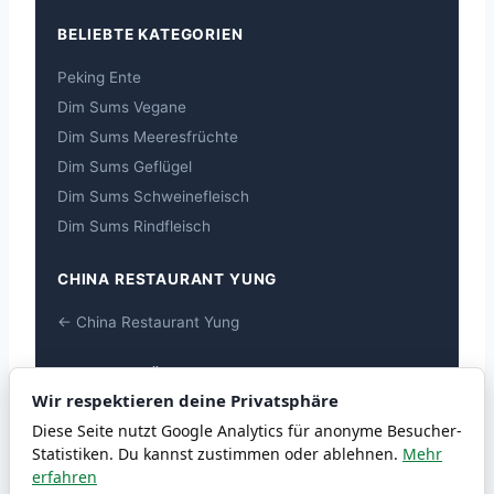
BELIEBTE KATEGORIEN
Peking Ente
Dim Sums Vegane
Dim Sums Meeresfrüchte
Dim Sums Geflügel
Dim Sums Schweinefleisch
Dim Sums Rindfleisch
CHINA RESTAURANT YUNG
← China Restaurant Yung
ALLERGEN-ÜBERSICHT
Wir respektieren deine Privatsphäre
Allergen-Übersicht
Diese Seite nutzt Google Analytics für anonyme Besucher-
Statistiken. Du kannst zustimmen oder ablehnen.
Mehr
erfahren
© 2026 chiwai