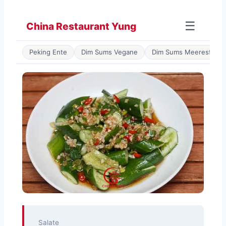
Zum
Inhalt
☰
China Restaurant Yung
springen
Peking Ente
Dim Sums Vegane
Dim Sums Meeresfrüch
Salate