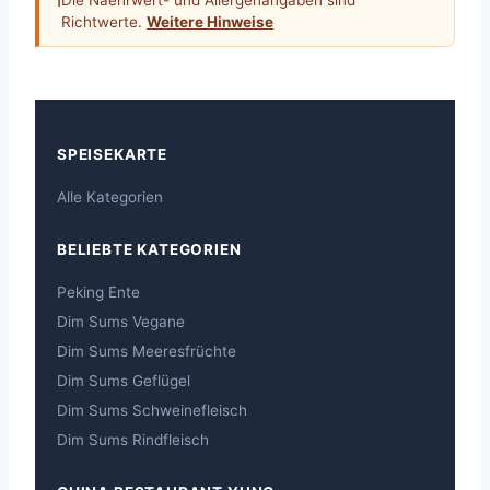
ℹ
Die Naehrwert- und Allergenangaben sind
Richtwerte.
Weitere Hinweise
SPEISEKARTE
Alle Kategorien
BELIEBTE KATEGORIEN
Peking Ente
Dim Sums Vegane
Dim Sums Meeresfrüchte
Dim Sums Geflügel
Dim Sums Schweinefleisch
Dim Sums Rindfleisch