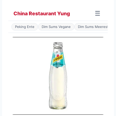
Zum
Inhalt
☰
China Restaurant Yung
springen
Peking Ente
Dim Sums Vegane
Dim Sums Meeresfrüch