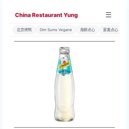
Zum
Inhalt
☰
China Restaurant Yung
springen
北京烤鸭
Dim Sums Vegane
海鲜点心
家禽点心