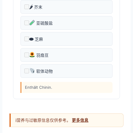
🌶
芥末
亚硫酸盐
⬬
芝麻
羽扇豆
软体动物
Enthält Chinin.
ℹ
营养与过敏原信息仅供参考。
更多信息