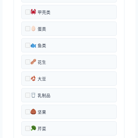
甲壳类
蛋类
鱼类
花生
大豆
乳制品
坚果
芹菜