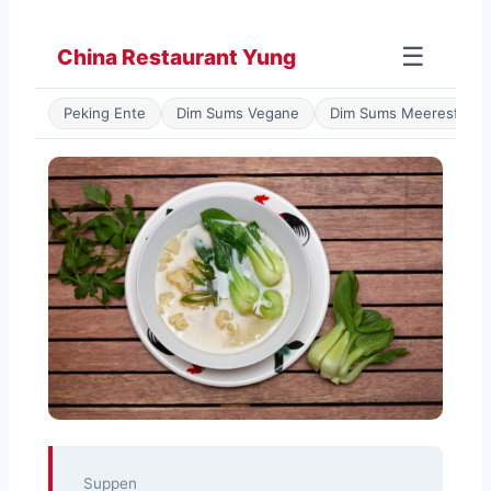
Zum
Inhalt
☰
China Restaurant Yung
springen
Peking Ente
Dim Sums Vegane
Dim Sums Meeresfrüch
Suppen