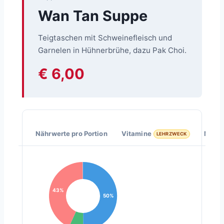
Wan Tan Suppe
Teigtaschen mit Schweinefleisch und
Garnelen in Hühnerbrühe, dazu Pak Choi.
€ 6,00
Nährwerte pro Portion
Vitamine
Miner
LEHRZWECK
43%
50%