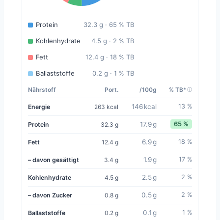
Protein
32.3 g · 65 % TB
Kohlenhydrate
4.5 g · 2 % TB
Fett
12.4 g · 18 % TB
Ballaststoffe
0.2 g · 1 % TB
Nährstoff
Port.
/100g
% TB*
146 kcal
13 %
Energie
263 kcal
17.9 g
65 %
Protein
32.3 g
6.9 g
18 %
Fett
12.4 g
1.9 g
17 %
– davon gesättigt
3.4 g
2.5 g
2 %
Kohlenhydrate
4.5 g
0.5 g
2 %
– davon Zucker
0.8 g
0.1 g
1 %
Ballaststoffe
0.2 g