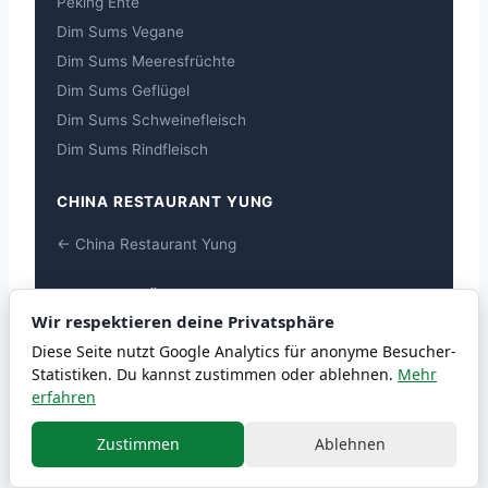
Peking Ente
Dim Sums Vegane
Dim Sums Meeresfrüchte
Dim Sums Geflügel
Dim Sums Schweinefleisch
Dim Sums Rindfleisch
CHINA RESTAURANT YUNG
← China Restaurant Yung
ALLERGEN-ÜBERSICHT
Wir respektieren deine Privatsphäre
Allergen-Übersicht
Diese Seite nutzt Google Analytics für anonyme Besucher-
Statistiken. Du kannst zustimmen oder ablehnen.
Mehr
erfahren
© 2026 chiwai
Powered by chiwai
Zustimmen
Ablehnen