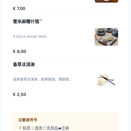
€ 7,00
¹⁰
雪米麻糬什锦
4 Stück deiner Wahl.
€ 8,00
香草冰淇淋
波旁香草冰淇淋，經典兩球。無麩質。
€ 2,50
过敏原符号
麸质
蛋类
乳制品
⬬
芝麻