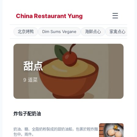
Zum
Inhalt
☰
China Restaurant Yung
springen
北京烤鸭
Dim Sums Vegane
海鲜点心
家禽点心
甜点
9 道菜
炸包子配奶油
奶油、糖、全脂奶粉製成的甜奶油餡，包裹於輕炸麵
包中。兩件。