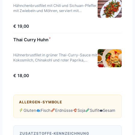
Hähnchenbrustfilet mit Chili und Sichuan-Pfeffer,
mit Zwiebeln und Möhren, serviert mit
Jasminreis. Scharf.
€ 19,00
²
Thai Curry Huhn
Hühnerbrustfilet in grüner Thai-Curry-Sauce mit
Kokosmilch, Chinakohl und roter Paprika,
serviert mit Jasminreis.
€ 18,00
ALLERGEN-SYMBOLE
Gluten
Fisch
Erdnüsse
Soja
Sulfit
⬬
Sesam
ZUSATZSTOFFE-KENNZEICHNUNG