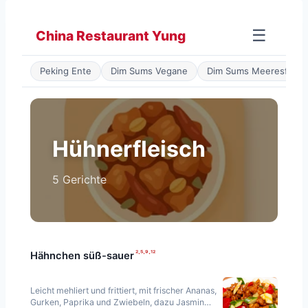
Zum
Inhalt
☰
China Restaurant Yung
springen
Peking Ente
Dim Sums Vegane
Dim Sums Meeresfrüch
Hühnerfleisch
5 Gerichte
²·⁵·⁹·¹²
Hähnchen süß-sauer
Leicht mehliert und frittiert, mit frischer Ananas,
Gurken, Paprika und Zwiebeln, dazu Jasmin