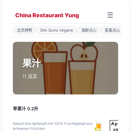
Zum
Inhalt
☰
China Restaurant Yung
springen
北京烤鸭
Dim Sums Vegane
海鲜点心
家禽点心
果汁
11 道菜
苹果汁 0.2升
Naturtrübe Apfelsaft mit 100% Fruchtgehalt aus
erlesenen Früchten