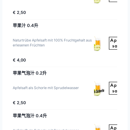
€ 2,50
苹果汁 0.4升
Naturtrübe Apfelsaft mit 100% Fruchtgehalt aus
erlesenen Früchten
€ 4,00
苹果气泡汁 0.2升
Apfelsaft als Schorle mit Sprudelwasser
€ 2,50
苹果气泡汁 0.4升