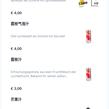
Apfelsaft als Schorle mit Sprudelwasser
€ 4,00
荔枝气泡汁
Deli Lycheesaft als Schorle mit Sprudel
€ 4,00
荔枝汁
Erfrischungsgetränk aus dem Fruchtfleisch der
Lycheefrucht. Bekannt für seinen süßen
Geschmack und den angenehmen Duft.
€ 3,00
芒果汁