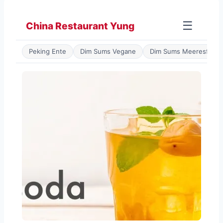
Zum
Inhalt
☰
China Restaurant Yung
springen
Peking Ente
Dim Sums Vegane
Dim Sums Meeresfrüch