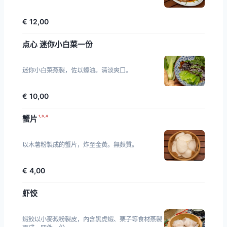
€ 12,00
点心 迷你小白菜一份
迷你小白菜蒸製，佐以蠔油。清淡爽口。
€ 10,00
¹·³·⁴
蟹片
以木薯粉製成的蟹片，炸至金黃。無麩質。
€ 4,00
虾饺
蝦餃以小麥澱粉製皮，內含黑虎蝦、栗子等食材蒸製