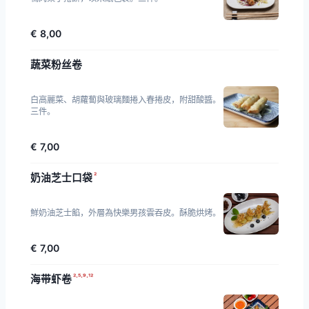
€ 8,00
蔬菜粉丝卷
白高麗菜、胡蘿蔔與玻璃麵捲入春捲皮，附甜酸醬。
三件。
€ 7,00
²
奶油芝士口袋
鮮奶油芝士餡，外層為快樂男孩雲吞皮。酥脆烘烤。
€ 7,00
²·⁵·⁹·¹²
海带虾卷