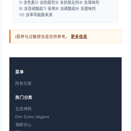
1) 含色素
2) 含防腐剂
3) 含抗氧化剂
4) 含增味剂
5) 含亚硫酸盐
7) 染黑
8) 含磷酸盐
9) 含甜味剂
12) 含苯丙氨酸来源
ℹ
营养与过敏原信息仅供参考。
更多信息
菜单
所有分类
热门分类
北京烤鸭
Dim Sums Vegane
海鲜点心