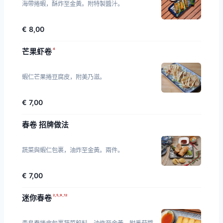
海帶捲蝦，酥炸至金黃。附特製醬汁。
€ 8,00
⁴
芒果虾卷
蝦仁芒果捲豆腐皮，附美乃滋。
€ 7,00
春卷 招牌做法
蔬菜與蝦仁包裹，油炸至金黃。兩件。
€ 7,00
²·⁵·⁹·¹²
迷你春卷