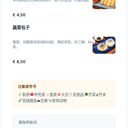
青島春捲皮包裹蔬菜餡料，油炸至金黃。附番茄醬。
€ 4,50
蔬菜包子
蘿蔔、胡蘿蔔與玻璃粉絲餡，傳統蒸製。附三顆。純
素。
€ 8,50
过敏原符号
麸质
甲壳类
蛋类
大豆
乳制品
芹菜
🌶
芥末
亚硫酸盐
⬬
芝麻
软体动物
添加剂标识