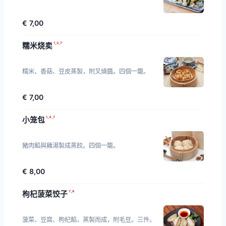
€ 7,00
¹·²·⁷
糯米烧卖
糯米、香菇、豆皮蒸製，附叉燒醬。四個一籠。
€ 7,00
¹·⁴·⁷
小笼包
豬肉餡與雞湯製成蒸餃。四個一籠。
€ 8,00
⁷·⁸
枸杞菠菜饺子
菠菜、豆腐、枸杞餡，蒸製而成，附毛豆。三件。