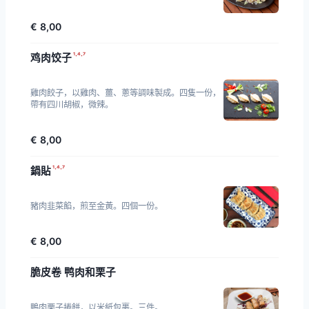
€ 8,00
¹·⁴·⁷
鸡肉饺子
雞肉餃子，以雞肉、薑、蔥等調味製成。四隻一份，
帶有四川胡椒，微辣。
€ 8,00
¹·⁴·⁷
鍋貼
豬肉韭菜餡，煎至金黃。四個一份。
€ 8,00
脆皮卷 鸭肉和栗子
鴨肉栗子捲餅，以米紙包裹。三件。