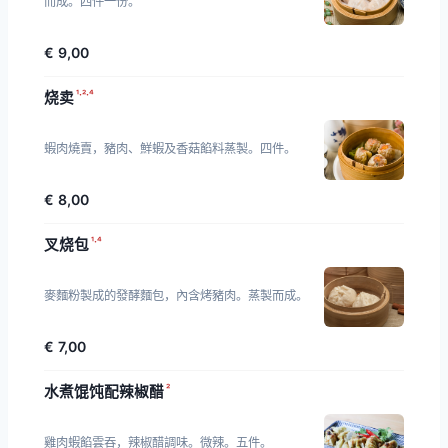
而成。四件一份。
€ 9,00
¹·²·⁴
烧卖
蝦肉燒賣，豬肉、鮮蝦及香菇餡料蒸製。四件。
€ 8,00
¹·⁴
叉烧包
麥麵粉製成的發酵麵包，內含烤豬肉。蒸製而成。
€ 7,00
²
水煮馄饨配辣椒醋
雞肉蝦餡雲吞，辣椒醋調味。微辣。五件。