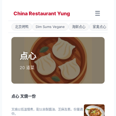
Zum
Inhalt
☰
China Restaurant Yung
springen
北京烤鸭
Dim Sums Vegane
海鲜点心
家禽点心
点心
20 道菜
点心 叉烧一份
叉燒以低溫慢煮，配以自製醬油、芝麻及蔥。份量適
中。